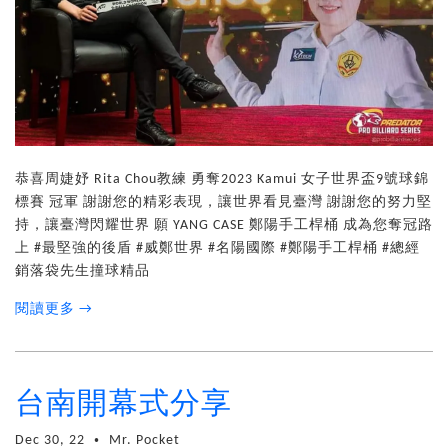
恭喜周婕妤 Rita Chou教練 勇奪2023 Kamui 女子世界盃9號球錦
標賽 冠軍 謝謝您的精彩表現，讓世界看見臺灣 謝謝您的努力堅
持，讓臺灣閃耀世界 願 YANG CASE 鄭陽手工桿桶 成為您奪冠路
上 #最堅強的後盾 #威鄭世界 #名陽國際 #鄭陽手工桿桶 #總經
銷落袋先生撞球精品
閱讀更多 →
台南開幕式分享
Dec 30, 22
Mr. Pocket
•