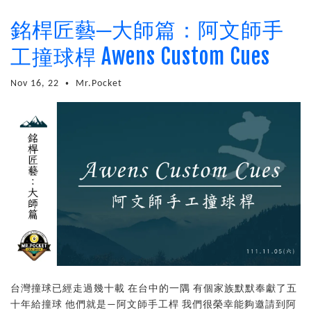
銘桿匠藝─大師篇：阿文師手
工撞球桿 Awens Custom Cues
Nov 16, 22
Mr.Pocket
•
台灣撞球已經走過幾十載 在台中的一隅 有個家族默默奉獻了五
十年給撞球 他們就是—阿文師手工桿 我們很榮幸能夠邀請到阿