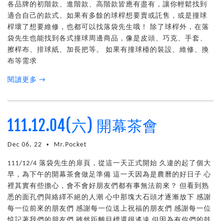
各品牌的初階款、進階款、高階款皆應有盡有，讓你輕鬆找到
適合自己的款式。如果有多餘的球桿想要賣或託售，或是撞球
桿壞了想要維修，也都可以找落袋先生哦！ 除了球桿外，在落
袋先生也能找到各式撞球周邊商品，像是皮頭、巧克、手套、
擦桿布、排球紙、加長把等。 如果有撞球檯的裝設、維修、換
布等需求
閱讀更多 →
111.12.04(六) 開幕茶會
Dec 06, 22
Mr.Pocket
•
111/12/4 落袋先生的扉頁，從這一天正式開始 久違的起了個大
早，為下午的開幕茶會做足準備 這一天因為是農曆的好日子 心
裡其實有些擔心，會不會好朋友們都有事無法前來？ 但看到熟
悉的面孔們與絡繹不絕的人潮 心中那塊大石頭才逐漸放下 感謝
每一位前來的朋友們 感謝每一位送上祝福的朋友們 感謝每一位
惦記著我們的朋友們 雖然距離目標還很遙遠 但因為有你們的鼓