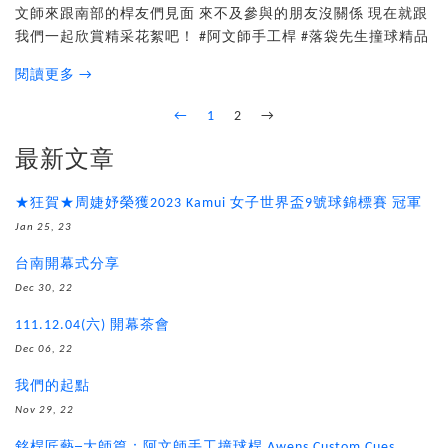
文師來跟南部的桿友們見面 來不及參與的朋友沒關係 現在就跟
我們一起欣賞精采花絮吧！ #阿文師手工桿 #落袋先生撞球精品
閱讀更多 →
←
1
2
→
最新文章
★狂賀★周婕妤榮獲2023 Kamui 女子世界盃9號球錦標賽 冠軍
Jan 25, 23
台南開幕式分享
Dec 30, 22
111.12.04(六) 開幕茶會
Dec 06, 22
我們的起點
Nov 29, 22
銘桿匠藝─大師篇：阿文師手工撞球桿 Awens Custom Cues