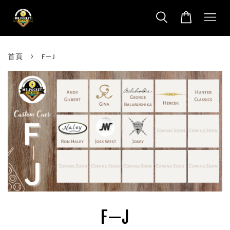
›
首頁
F—J
F—J