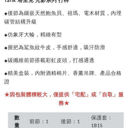
Tarik 塔里克 光影系列 打桿
後節為鑲嵌天然鮑魚貝、祖瑪、電木材質，內埋
◆
碳管結構升級
仿象牙大輪，精緻有型
◆
握把為鯊魚紋牛皮，手感舒適，吸汗防滑
◆
碳纖維前節搭載彩虹皮頭，打感通透
◆
精美盒裝，內附酒精棉片、香薰吊牌、產品合格
◆
證
★因包裝體積較大，僅提供「宅配」或「自取」服
務★
數
保護套：
前節：1
後節：1
量
1B1S