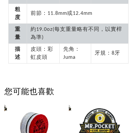
粗
前節：11.8mm或12.4mm
度
重
約19.0oz(每支重量略有不同，以實桿
量
為準)
描
皮頭：
彩
先角：
牙規：8牙
述
虹皮頭
Juma
您可能也喜歡