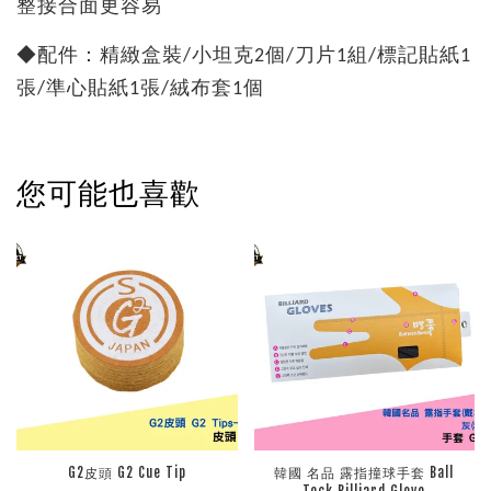
整接合面更容易
◆配件：精緻盒裝/小坦克2個/刀片1組/標記貼紙1
張/準心貼紙1張/絨布套1個
您可能也喜歡
G2皮頭 G2 Cue Tip
韓國 名品 露指撞球手套 Ball