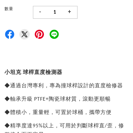
數量
-
+
小坦克 球桿直度檢測器
◆通過台灣專利，專為撞球桿設計的直度檢修器
◆軸承升級 PTFE+陶瓷球材質，滾動更順暢
◆體積小，重量輕，可置於球桶，攜帶方便
◆精準度達95%以上，可用於判斷球桿直/歪，修