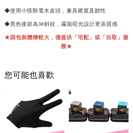
◆使用小怪獸電木皮頭，兼具硬度及韌性
◆黑色後節為3K斜紋，霧面啞光設計更添質感
★因包裝體積較大，僅提供「宅配」或「自取」服
務★
您可能也喜歡