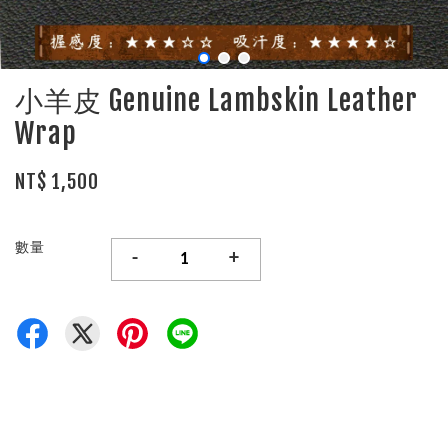
小羊皮 Genuine Lambskin Leather
Wrap
NT$ 1,500
數量
-
+