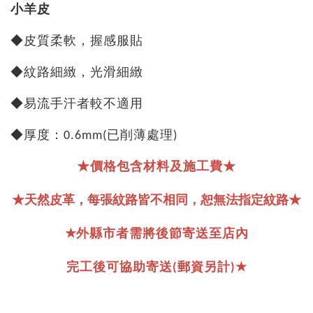
小羊皮
◆皮質柔軟，握感服貼
◆紋路細緻，光滑細緻
◆易流手汗者較不適用
◆厚度：0.6mm(已削薄處理)
★價格包含材料及施工費★
★天然皮革，每張紋路皆不相同，恕無法指定紋路
★
★
外縣市者需將後節寄送至店內
★
完工後可協助寄送(郵資另計)