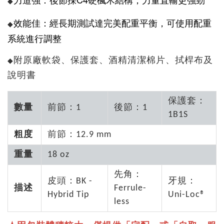
◆
效能佳：經長期測試達完美配重平衡，可使用配重
◆
系統進行調整
附原廠軟袋、保護套、酒精清潔棉片、拭桿布及
◆
說明書
保護套：
數量
前節：1
後節：1
1B1S
粗度
前節：12.9 mm
重量
18 oz
先角：
皮頭：BK -
牙規：
描述
Ferrule-
Hybrid Tip
Uni-Loc®
less