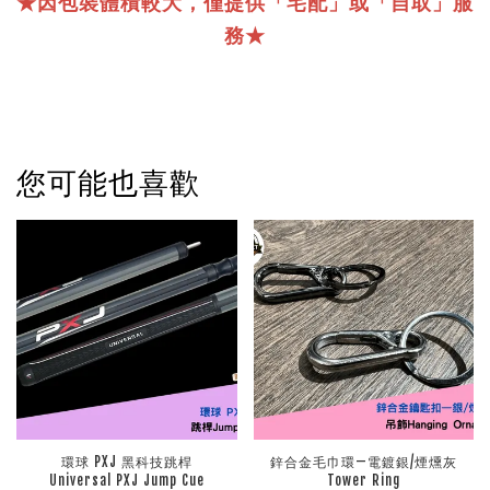
★因包裝體積較大，僅提供「宅配」或「自取」服
務★
您可能也喜歡
環球 PXJ 黑科技跳桿
鋅合金毛巾環—電鍍銀/煙燻灰
Universal PXJ Jump Cue
Tower Ring