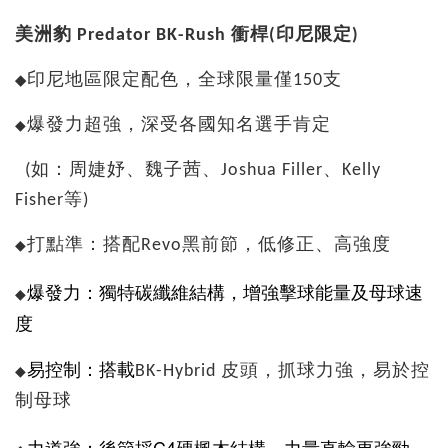
美洲豹 Predator BK-Rush 衝桿(印尼限定)
印尼地區限定配色，全球限量僅150支
◆
爆發力超強，深受各國知名選手肯定
◆
(如：周婕妤、魏子茜、Joshua Filler、Kelly
Fisher等)
打點準：搭配Revo黑前節，低修正、高強度
◆
爆發力：獨特碳纖維結構，增強擊球能量及母球速
◆
度
易控制：搭載
BK-Hybrid 皮頭，抓球力強，易於控
◆
制母球
力道強：後節採C4硬楓木結構，力量直輸更強勁