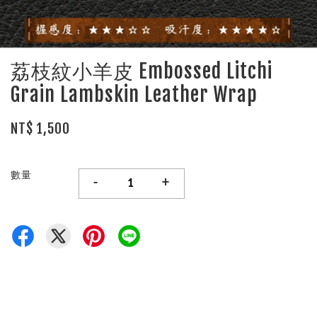
荔枝紋小羊皮 Embossed Litchi
Grain Lambskin Leather Wrap
NT$ 1,500
數量
-
+