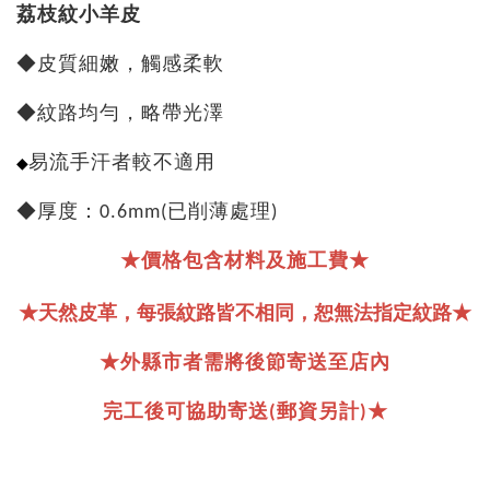
荔枝紋小羊皮
◆皮質細嫩，觸感柔軟
◆紋路均勻，略帶光澤
◆
易流手汗者較不適用
◆厚度：0.6mm(已削薄處理)
★價格包含材料及施工費★
★天然皮革，每張紋路皆不相同，恕無法指定紋路
★
★外縣市者需將後節寄送至店內
完工後可協助寄送(郵資另計)★