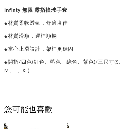
Infinty 無限 露指撞球手套
材質柔軟透氣，舒適度佳
◆
材質滑順，運桿順暢
◆
掌心止滑設計，架桿更穩固
◆
開指/四色(紅色、藍色、綠色、紫色)/三尺寸(S、
◆
M、L、XL)
您可能也喜歡