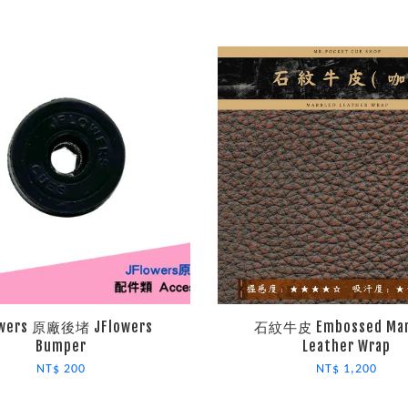
owers 原廠後堵 JFlowers
石紋牛皮 Embossed Mar
Bumper
Leather Wrap
NT$ 200
NT$ 1,200