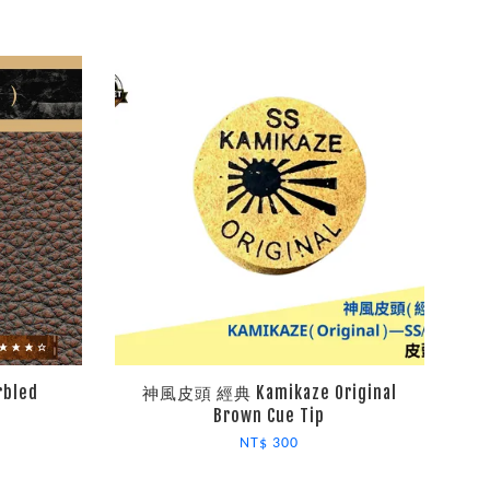
bled
神風皮頭 經典 Kamikaze Original
Brown Cue Tip
NT$ 300