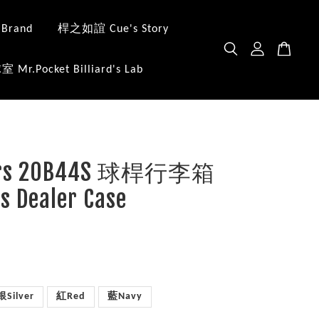
 Brand
桿之如誼 Cue's Story
.Pocket Billiard's Lab
ers 20B44S 球桿行李箱
s Dealer Case
銀Silver
紅Red
藍Navy