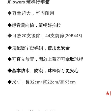
JFlowers 球桿行李箱
◆容量超大，堅固耐用
◆靜音萬向輪，流暢好拖拉
◆可放20支後節，44支前節(20B44S)
◆搭
配數字密碼鎖，使用更安全
◆可直立放置，開啟上蓋即可拿取球桿
◆基本防水、防潮，球桿保存更安心
◆
尺寸：長
32cm/寬22cm/高95cm
★