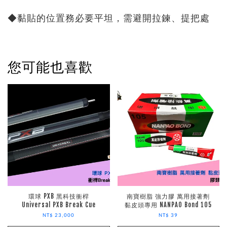
◆黏貼的位置務必要平坦，需避開拉鍊、提把處
您可能也喜歡
環球 PXB 黑科技衝桿
南寶樹脂 強力膠 萬用接著劑
Universal PXB Break Cue
黏皮頭專用 NANPAO Bond 105
NT$ 23,000
NT$ 39