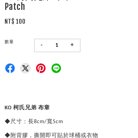
Patch
NT$ 100
數量
-
+
KO 柯氏兄弟 布章
◆尺寸：長8cm/寬5cm
◆附背膠，撕開即可貼於球桶或衣物