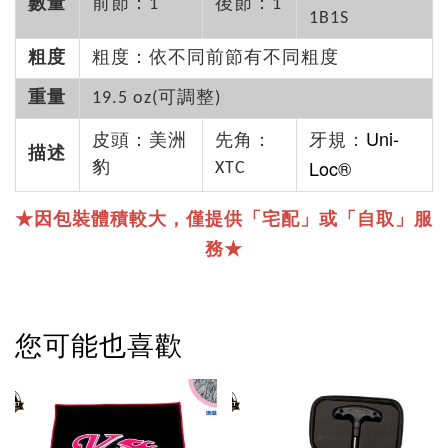
數量
前節：1
後節：1
1B1S
粗度
粗度：依不同前節有不同粗度
重量
19.5 oz(可調整)
Uni-
皮頭：美洲
先角：
牙規：
描述
Loc®
豹
XTC
★因包裝體積較大，僅提供「宅配」或「自取」服
務★
您可能也喜歡