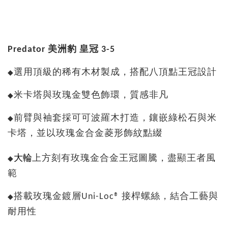
Predator 美洲豹 皇冠 3-5
選用頂級的稀有木材製成，搭配八頂點王冠設計
◆
米卡塔與玫瑰金雙色飾環，質感非凡
◆
前臂與袖套採可可波羅木打造，鑲嵌綠松石與米
◆
卡塔，並以玫瑰金合金菱形飾紋點綴
大輪
上方刻有玫瑰金合金王冠圖騰，盡顯王者風
◆
範
搭載玫瑰金鍍層Uni-Loc® 接桿螺絲，結合工藝與
◆
耐用性