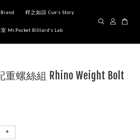
 Brand
桿之如誼 Cue's Story
.Pocket Billiard's Lab
 配重螺絲組 Rhino Weight Bolt
+