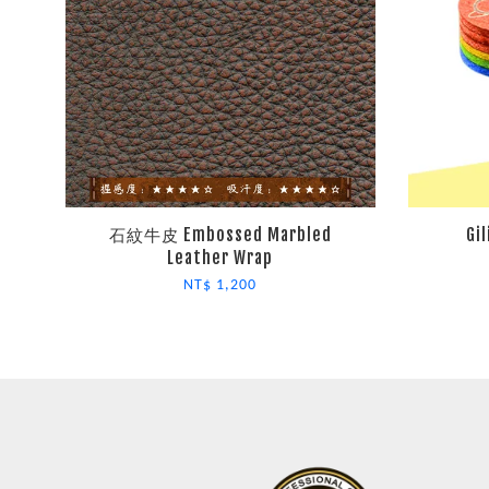
石紋牛皮 Embossed Marbled
Gi
Leather Wrap
NT$ 1,200