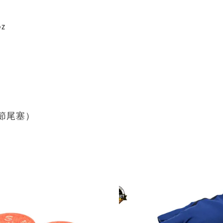
oz
後節尾塞）