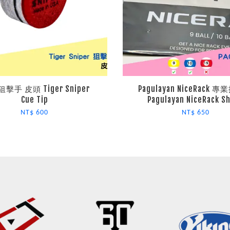
擊手 皮頭 Tiger Sniper
Pagulayan NiceRack 
Cue Tip
Pagulayan NiceRack S
NT$ 600
NT$ 650