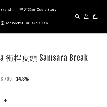
 Brand
桿之如誼 Cue's Story
.Pocket Billiard's Lab
ra 衝桿皮頭 Samsara Break
T$ 700
-14.3%
+