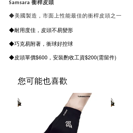
Samsara 衝桿皮頭
◆美國製造，市面上性能最佳的衝桿皮頭之一
◆耐用度佳，皮頭不易變形
◆巧克易附著，
衝球好控球
◆皮頭單價$600，安裝酌收工資$200(需留件)
您可能也喜歡